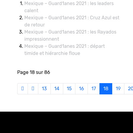
Mexique – Guard1anes 2021 : les leaders
calent
Mexique – Guard1anes 2021 : Cruz Azul est
de retour
Mexique – Guard1anes 2021 : les Rayados
impressionnent
Mexique – Guard1anes 2021 : départ
timide et hiérarchie floue
Page 18 sur 86
13
14
15
16
17
18
19
2