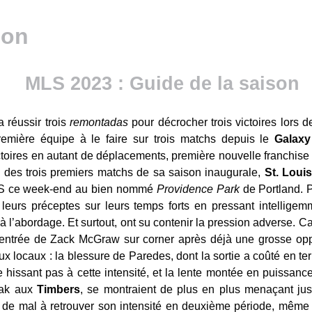
MLS 2023 : Guide de la saison
a réussir trois
remontadas
pour décrocher trois victoires lors 
emière équipe à le faire sur trois matchs depuis le
Galaxy
ctoires en autant de déplacements, première nouvelle franchise
rs des trois premiers matchs de sa saison inaugurale,
St. Loui
 MLS ce week-end au bien nommé
Providence Park
de Portland. 
 leurs préceptes sur leurs temps forts en pressant intellige
à l’abordage. Et surtout, ont su contenir la pression adverse. C
’entrée de Zack McGraw sur corner après déjà une grosse oppo
ux locaux : la blessure de Paredes, dont la sortie a coûté en t
hissant pas à cette intensité, et la lente montée en puissance de
eak aux
Timbers
, se montraient de plus en plus menaçant jus
de mal à retrouver son intensité en deuxième période, même s