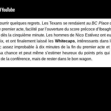
ourrir quelques regrets. Les Texans se rendaient au
BC Place
d
 premier acte, facilité par l’ouverture du score précoce d’Ibeagh
 dès la cinquième minute. Les hommes de Nico Estévez ont eu le
, et ont finalement laissé les
Whitecaps
, intéressants dans 
csc assez improbable à dix minutes de la fin du premier acte et
a chance et peut même s’estimer heureux du points pris qui 
e de la conférence, mais de rester dans le bon wagon.