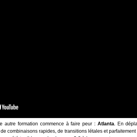
ne autre formation commence à faire peur :
Atlanta
. En dép
 de combinaisons rapides, de transitions létales et parfaitement 