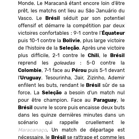
Monde. Le Maracanã étant encore loin d'être
prêt, les matchs ont lieu au São Januário du
Vasco. Le
Brésil
séduit par son potentiel
offensif et démarre la compétition par deux
victoires confortables : 9-1 contre l’
Équateur
puis 10-1 contre la
Bolivie
, plus large victoire
de l'histoire de la
Seleção
. Après une victoire
plus difficile, 2-1 contre le
Chili
, le
Brésil
reprend les
goleadas
: 5-0 contre la
Colombie
, 7-1 face au
Pérou
puis 5-1 devant
l'
Uruguay
. Tesourinha, Jair, Zizinho, Ademir
enfilent les buts, rendant le
Brésil
sûr de sa
force. La
Seleção
a besoin d'un match nul
pour être champion. Face au
Paraguay
, le
Brésil
ouvre le score puis encaisse deux buts
dans les quinze dernières minutes dans un
scénario qui rappelle cruellement le
Maracanaço
. Un match de départage est
nécessaire, le
Brésil
se rattrape et comme les