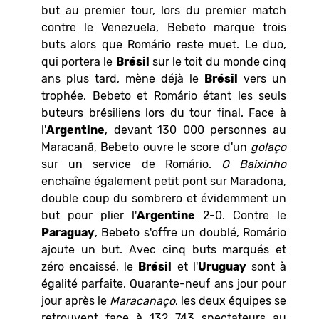
but au premier tour, lors du premier match
contre le Venezuela, Bebeto marque trois
buts alors que Romário reste muet. Le duo,
qui portera le
Brésil
sur le toit du monde cinq
ans plus tard, mène déjà le
Brésil
vers un
trophée, Bebeto et Romário étant les seuls
buteurs brésiliens lors du tour final. Face à
l'
Argentine
, devant 130 000 personnes au
Maracanã, Bebeto ouvre le score d'un
golaço
sur un service de Romário.
O Baixinho
enchaîne également petit pont sur Maradona,
double coup du sombrero et évidemment un
but pour plier l'
Argentine
2-0. Contre le
Paraguay
, Bebeto s'offre un doublé, Romário
ajoute un but. Avec cinq buts marqués et
zéro encaissé, le
Brésil
et l'
Uruguay
sont à
égalité parfaite. Quarante-neuf ans jour pour
jour après le
Maracanaço
, les deux équipes se
retrouvent face à 132 743 spectateurs au