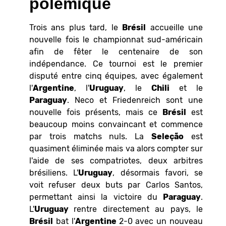
polémique
Trois ans plus tard, le
Brésil
accueille une
nouvelle fois le championnat sud-américain
afin de fêter le centenaire de son
indépendance. Ce tournoi est le premier
disputé entre cinq équipes, avec également
l'
Argentine
, l'
Uruguay
, le
Chili
et le
Paraguay
. Neco et Friedenreich sont une
nouvelle fois présents, mais ce
Brésil
est
beaucoup moins convaincant et commence
par trois matchs nuls. La
Seleção
est
quasiment éliminée mais va alors compter sur
l'aide de ses compatriotes, deux arbitres
brésiliens. L'
Uruguay
, désormais favori, se
voit refuser deux buts par Carlos Santos,
permettant ainsi la victoire du
Paraguay
.
L'
Uruguay
rentre directement au pays, le
Brésil
bat l'
Argentine
2-0 avec un nouveau