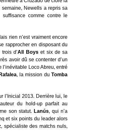
permettre à Cruzado de clore la
e semaine, Newells a repris sa
la suffisance comme contre le
is rien n’est vraiment encore
e rapprocher en disposant du
, trois d’
All Boys
et six de sa
rès avoir dû se contenter d’un
 l’inévitable Loco Abreu, entré
Rafalea
, la mission du
Tomba
 l’Inicial 2013. Derrière lui, le
 auteur du hold-up parfait au
me son statut.
Lanús
, qui n’a
q et six points du leader alors
z
, spécialiste des matchs nuls,