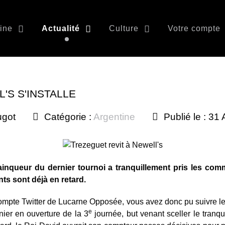
ine
Actualité
Culture
Votre compte
'S S'INSTALLE
ugot
Catégorie :
Argentine
Publié le : 31
vainqueur du dernier tournoi a tranquillement pris les com
nts sont déjà en retard.
ompte Twitter de Lucarne Opposée, vous avez donc pu suivre l
e
ier en ouverture de la 3
journée, but venant sceller le tranq