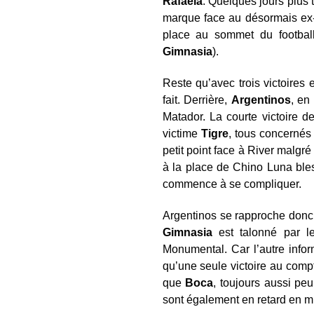
Rafaela
. Quelques jours plus 
marque face au désormais ex-
place au sommet du football 
Gimnasia
).
Reste qu’avec trois victoires 
fait. Derrière,
Argentinos
, en
Matador. La courte victoire 
victime
Tigre
, tous concernés
petit point face à River malgr
à la place de Chino Luna ble
commence à se compliquer.
Argentinos se rapproche donc
Gimnasia
est talonné par 
Monumental. Car l’autre info
qu’une seule victoire au comp
que
Boca
, toujours aussi pe
sont également en retard en mi