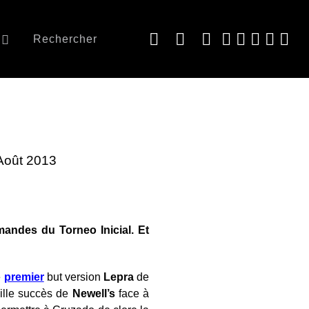
Rechercher
 Août 2013
mandes du Torneo Inicial. Et
e
premier
but version
Lepra
de
uille succès de
Newell’s
face à