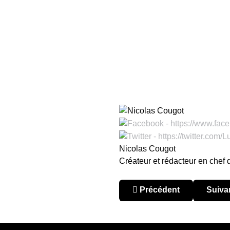
Nicolas Cougot
Créateur et rédacteur en chef
Article précédent : Argent
Articl
Précédent
Suiva