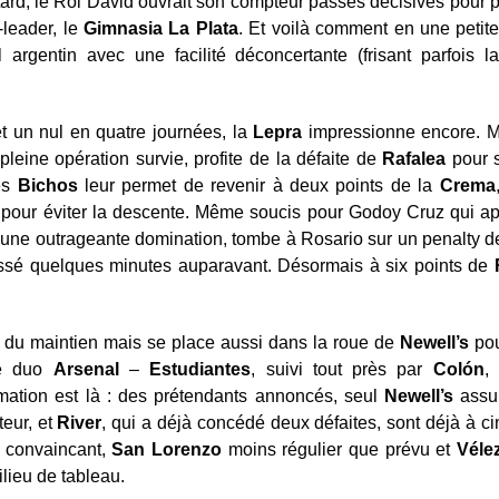
tard, le Roi David ouvrait son compteur passes décisives pour 
leader, le
Gimnasia
La
Plata
. Et voilà comment en une petit
argentin avec une facilité déconcertante (frisant parfois 
et un nul en quatre journées, la
Lepra
impressionne encore. Ma
 pleine opération survie, profite de la défaite de
Rafalea
pour s
des
Bichos
leur permet de revenir à deux points de la
Crema
 pour éviter la descente. Même soucis pour Godoy Cruz qui ap
é une outrageante domination, tombe à Rosario sur un penalty de
ssé quelques minutes auparavant. Désormais à six points de
 du maintien mais se place aussi dans la roue de
Newell’s
pour
le duo
Arsenal
–
Estudiantes
, suivi tout près par
Colón
,
rmation est là : des prétendants annoncés, seul
Newell’s
assu
teur, et
River
, qui a déjà concédé deux défaites, sont déjà à cin
u convaincant,
San
Lorenzo
moins régulier que prévu et
Véle
lieu de tableau.