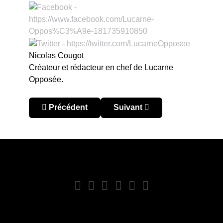
Nicolas Cougot
Créateur et rédacteur en chef de Lucarne
Opposée.
Article précédent : Paraguay – Clausura 2015 : L
Article suivant : Paraguay – 
Précédent
Suivant