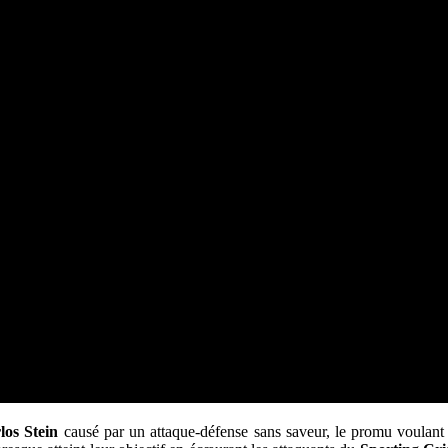
los
Stein
causé par un attaque-défense sans saveur, le promu voulant