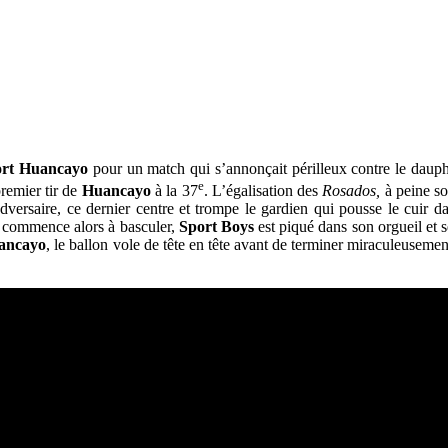
rt
Huancayo
pour un match qui s’annonçait périlleux contre le dauph
e
remier tir de
Huancayo
à la 37
. L’égalisation des
Rosados,
à peine so
dversaire, ce dernier centre et trompe le gardien qui pousse le cuir d
h commence alors à basculer,
Sport
Boys
est piqué dans son orgueil et 
ancayo
, le ballon vole de tête en tête avant de terminer miraculeusement