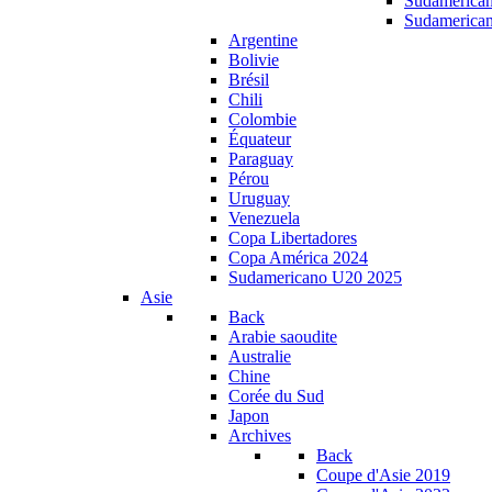
Sudamerica
Sudamerica
Argentine
Bolivie
Brésil
Chili
Colombie
Équateur
Paraguay
Pérou
Uruguay
Venezuela
Copa Libertadores
Copa América 2024
Sudamericano U20 2025
Asie
Back
Arabie saoudite
Australie
Chine
Corée du Sud
Japon
Archives
Back
Coupe d'Asie 2019