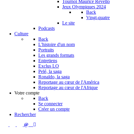
Tournoi Maurice Revello
Jeux Olympiques 2024
Back
Vingt-quatre
Le site
Podcasts
Culture
Back
L'histoire d'un nom
Portraits
Les grands formats
Entretiens
Exclus LO
Pelé, la saga
Ronaldo, la saga
Reportage au cœur de l'América
Reportage au cœur de l'Afrique
Votre compte
Back
Se connecter
Créer un compte
Rechercher