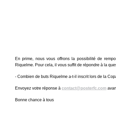
En prime, nous vous offrons la possibilité de remp
Riquelme. Pour cela, il vous suffit de répondre à la que
- Combien de buts Riquelme a-t-il inscrit lors de la C
Envoyez votre réponse à
contact@posterfc.com
avant
Bonne chance à tous