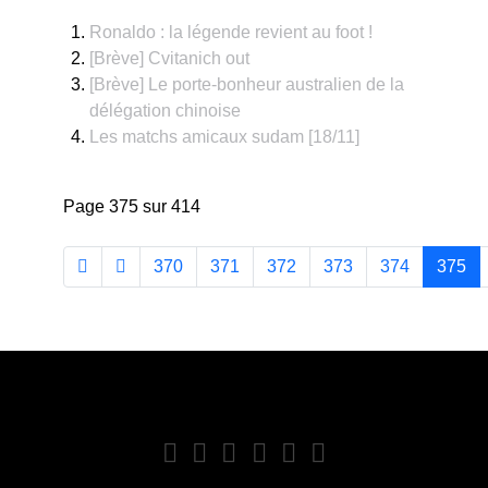
Ronaldo : la légende revient au foot !
[Brève] Cvitanich out
[Brève] Le porte-bonheur australien de la
délégation chinoise
Les matchs amicaux sudam [18/11]
Page 375 sur 414
370
371
372
373
374
375