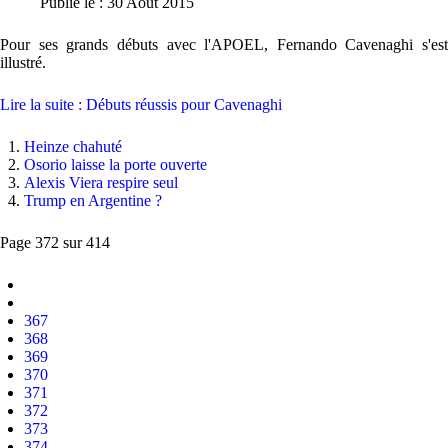
Publié le : 30 Août 2015
Pour ses grands débuts avec l'APOEL, Fernando Cavenaghi s'est
illustré.
Lire la suite : Débuts réussis pour Cavenaghi
Heinze chahuté
Osorio laisse la porte ouverte
Alexis Viera respire seul
Trump en Argentine ?
Page 372 sur 414
367
368
369
370
371
372
373
374