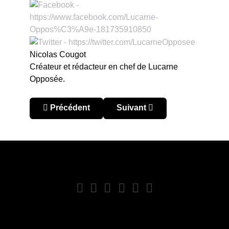
Nicolas Cougot
Créateur et rédacteur en chef de Lucarne
Opposée.
Article précédent : Une semaine sur LO, saison 
Article suivant : Une semaine
Précédent
Suivant