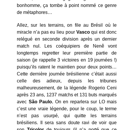
bonhomme, ça tombe à point nommé ce genre
de métaphores…
Allez, sur les terrains, on file au Brésil où le
miracle n’a pas eu lieu pour
Vasco
qui est donc
relégué en seconde division après un dernier
match nul. Les coéquipiers de Nenê vont
longtemps regretter leur première partie de
saison (je rappelle 3 victoires en 19 journées !)
puisqu’ils ratent le maintien pour deux points…
Cette dernière journée brésilienne c’était aussi
celle des adieux, depuis les tribunes
malheureusement, de la légende Rogerio Ceni
après 23 ans, 1237 matchs et 131 buts marqués
avec
São Paulo.
On en reparlera sur LO mais
c’est une vraie légende, pour le coup, le terme
n’est pas usurpé, qui quitte les terrains
brésiliens. Il sera sans doute ravi de voir que
son
Tricolor
de toujours (il n’a porté que ce