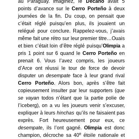
au Paraguay. Imaginez, le
Decano
avait 5
points d’avance sur le
Cerro Porteño
à deux
journées de la fin. Du coup, on pensait que
c’était réglé puisqu’en plus, ils jouaient un
relégué pour conclure. Rappelez-vous, j’avais
même fait une rétro sur leur premier titre…Ouais
et bien c’était loin d’être réglé puisqu’
Olimpia
a
pris 1 point sur 6 quand le
Cerro Porteño
en
prenait 6. Vous l’avez compris, les joueurs
d’Arce ont réussi le tour de force de devoir
disputer un
desempate
face à leur grand rival
Cerro Porteño
. Alors bon, après s’être fait
copieusement insulter par leur supporters (
que
se vayan
todos n’étant que la partie polie de
l’iceberg), on a vu les joueurs venir s’excuser,
expliquer à leurs
hinchas
qu’ils ne faisaient pas
exprès. Fort heureusement pour eux, ce
desempate
, ils l’ont gagné.
Olimpia
est donc
e
champion, décroche sa 40
étoile nationale et