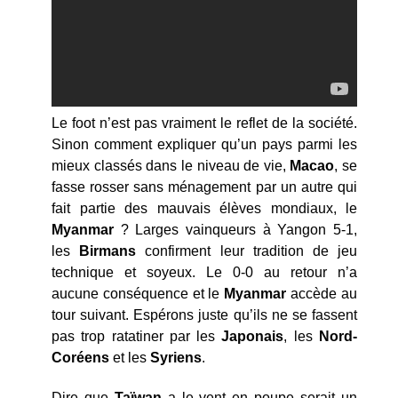
Le foot n’est pas vraiment le reflet de la société.
Sinon comment expliquer qu’un pays parmi les
mieux classés dans le niveau de vie,
Macao
, se
fasse rosser sans ménagement par un autre qui
fait partie des mauvais élèves mondiaux, le
Myanmar
? Larges vainqueurs à Yangon 5-1,
les
Birmans
confirment leur tradition de jeu
technique et soyeux. Le 0-0 au retour n’a
aucune conséquence et le
Myanmar
accède au
tour suivant. Espérons juste qu’ils ne se fassent
pas trop ratatiner par les
Japonais
, les
Nord-
Coréens
et les
Syriens
.
Dire que
Taïwan
a le vent en poupe serait un