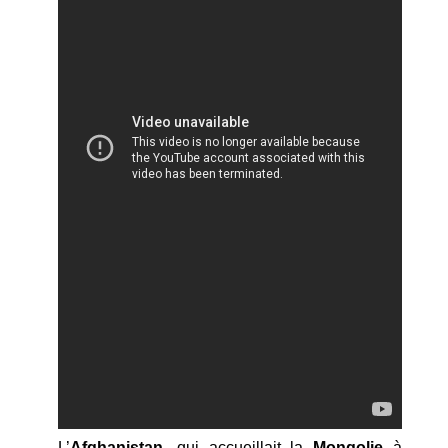
L’
Afghanistan
, qui accueillait la
Mongolie
à