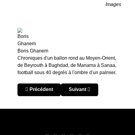
Images
Boris Ghanem
Chroniques d'un ballon rond au Moyen-Orient,
de Beyrouth à Baghdad, de Manama à Sanaa,
football sous 40 degrés à l'ombre d'un palmier.
Article précédent : Coupe du Monde 2026 – Zon
Article suivant : Coupe du 
Précédent
Suivant