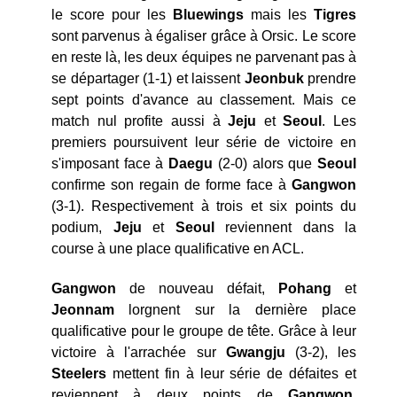
le score pour les
Bluewings
mais les
Tigres
sont parvenus à égaliser grâce à Orsic. Le score
en reste là, les deux équipes ne parvenant pas à
se départager (1-1) et laissent
Jeonbuk
prendre
sept points d'avance au classement. Mais ce
match nul profite aussi à
Jeju
et
Seoul
. Les
premiers poursuivent leur série de victoire en
s'imposant face à
Daegu
(2-0) alors que
Seoul
confirme son regain de forme face à
Gangwon
(3-1). Respectivement à trois et six points du
podium,
Jeju
et
Seoul
reviennent dans la
course à une place qualificative en ACL.
Gangwon
de nouveau défait,
Pohang
et
Jeonnam
lorgnent sur la dernière place
qualificative pour le groupe de tête. Grâce à leur
victoire à l'arrachée sur
Gwangju
(3-2), les
Steelers
mettent fin à leur série de défaites et
reviennent à deux points de
Gangwon
.