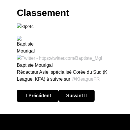
Classement
Baptiste Mourigal
Rédacteur Asie, spécialisé Corée du Sud (K
League, KFA) à suivre sur
@KleagueFR
Article précédent : Corée du Sud – K-League 20
Article suivant : K-League Al
Précédent
Suivant