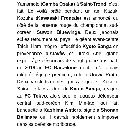
Yamamoto (
Gamba Osaka
) à
Saint-Trond
, c’est
fait. Le voilà prêté pendant un an. Kazuki
Kozuka (
Kawasaki Frontale
) est annoncé du
côté de la lanterne rouge du championnat sud-
coréen,
Suwon Bluewings
. Deux japonais
exilés retournent au pays : le géant avant-centre
Taichi Hara intègre l’effectif de
Kyoto Sanga
en
provenance d’
Alavès
et Hiroki Abe, grand
espoir âgé désormais de vingt-quatre ans parti
en 2019 au
FC Barcelone
, dont il n’a jamais
intégré l’équipe première, celui d’
Urawa Reds
.
Deux transferts domestiques à signaler : Kosuke
Shirai, le latéral droit de
Kyoto Sanga
, a signé
au
FC Tokyo
, alors que le rugueux défenseur
central sud-coréen Kim Min-tae, qui fait
banquette à
Kashima Antlers
, signe à
Shonan
Bellmare
où il devrait rapidement s’imposer
dans sa défense moribonde.