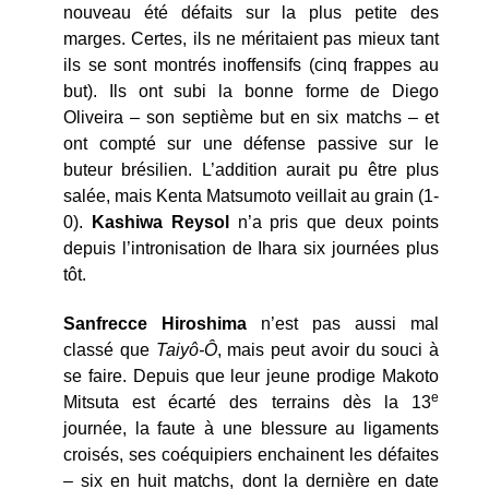
nouveau été défaits sur la plus petite des
marges. Certes, ils ne méritaient pas mieux tant
ils se sont montrés inoffensifs (cinq frappes au
but). Ils ont subi la bonne forme de Diego
Oliveira – son septième but en six matchs – et
ont compté sur une défense passive sur le
buteur brésilien. L’addition aurait pu être plus
salée, mais Kenta Matsumoto veillait au grain (1-
0).
Kashiwa Reysol
n’a pris que deux points
depuis l’intronisation de Ihara six journées plus
tôt.
Sanfrecce Hiroshima
n’est pas aussi mal
classé que
Taiyô-Ô
, mais peut avoir du souci à
se faire. Depuis que leur jeune prodige Makoto
e
Mitsuta est écarté des terrains dès la 13
journée, la faute à une blessure au ligaments
croisés, ses coéquipiers enchainent les défaites
– six en huit matchs, dont la dernière en date