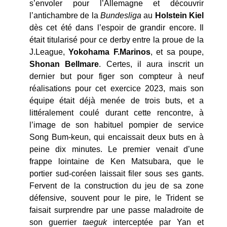
s’envoler pour l’Allemagne et découvrir
l’antichambre de la
Bundesliga
au
Holstein Kiel
dès cet été dans l’espoir de grandir encore. Il
était titularisé pour ce derby entre la proue de la
J.League,
Yokohama F.Marinos
, et sa poupe,
Shonan Bellmare
. Certes, il aura inscrit un
dernier but pour figer son compteur à neuf
réalisations pour cet exercice 2023, mais son
équipe était déjà menée de trois buts, et a
littéralement coulé durant cette rencontre, à
l’image de son habituel pompier de service
Song Bum-keun, qui encaissait deux buts en à
peine dix minutes. Le premier venait d’une
frappe lointaine de Ken Matsubara, que le
portier sud-coréen laissait filer sous ses gants.
Fervent de la construction du jeu de sa zone
défensive, souvent pour le pire, le Trident se
faisait surprendre par une passe maladroite de
son guerrier
taeguk
interceptée par Yan et