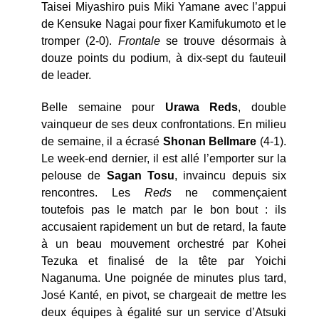
Taisei Miyashiro puis Miki Yamane avec l’appui
de Kensuke Nagai pour fixer Kamifukumoto et le
tromper (2-0).
Frontale
se trouve désormais à
douze points du podium, à dix-sept du fauteuil
de leader.
Belle semaine pour
Urawa Reds
, double
vainqueur de ses deux confrontations. En milieu
de semaine, il a écrasé
Shonan Bellmare
(4-1).
Le week-end dernier, il est allé l’emporter sur la
pelouse de
Sagan Tosu
, invaincu depuis six
rencontres. Les
Reds
ne commençaient
toutefois pas le match par le bon bout : ils
accusaient rapidement un but de retard, la faute
à un beau mouvement orchestré par Kohei
Tezuka et finalisé de la tête par Yoichi
Naganuma. Une poignée de minutes plus tard,
José Kanté, en pivot, se chargeait de mettre les
deux équipes à égalité sur un service d’Atsuki