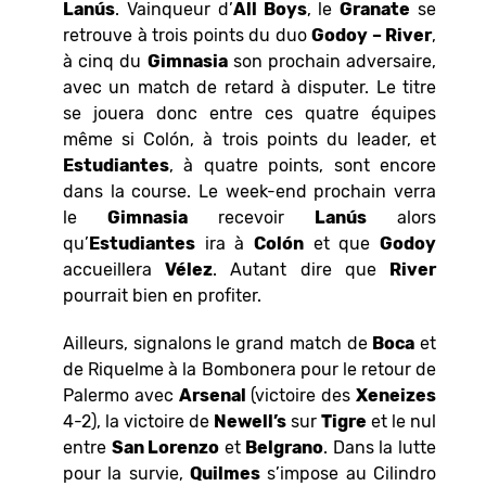
Lanús
. Vainqueur d’
All Boys
, le
Granate
se
retrouve à trois points du duo
Godoy – River
,
à cinq du
Gimnasia
son prochain adversaire,
avec un match de retard à disputer. Le titre
se jouera donc entre ces quatre équipes
même si Colón, à trois points du leader, et
Estudiantes
, à quatre points, sont encore
dans la course. Le week-end prochain verra
le
Gimnasia
recevoir
Lanús
alors
qu’
Estudiantes
ira à
Colón
et que
Godoy
accueillera
Vélez
. Autant dire que
River
pourrait bien en profiter.
Ailleurs, signalons le grand match de
Boca
et
de Riquelme à la Bombonera pour le retour de
Palermo avec
Arsenal
(victoire des
Xeneizes
4-2), la victoire de
Newell’s
sur
Tigre
et le nul
entre
San Lorenzo
et
Belgrano
. Dans la lutte
pour la survie,
Quilmes
s’impose au Cilindro