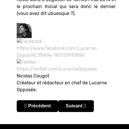
le prochain Inicial qui sera donc le dernier
(vous avez dit ubuesque ?).
Nicolas Cougot
Créateur et rédacteur en chef de Lucarne
Opposée.
Article précédent : Argentine : Millo ou Lobo, le 
Article suivant : Argentine :
Précédent
Suivant