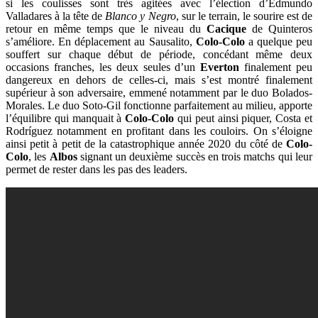
si les coulisses sont très agitées avec l’élection d’Edmundo
Valladares à la tête de
Blanco y Negro
, sur le terrain, le sourire est de
retour en même temps que le niveau du
Cacique
de Quinteros
s’améliore. En déplacement au Sausalito,
Colo-Colo
a quelque peu
souffert sur chaque début de période, concédant même deux
occasions franches, les deux seules d’un
Everton
finalement peu
dangereux en dehors de celles-ci, mais s’est montré finalement
supérieur à son adversaire, emmené notamment par le duo Bolados-
Morales. Le duo Soto-Gil fonctionne parfaitement au milieu, apporte
l’équilibre qui manquait à
Colo-Colo
qui peut ainsi piquer, Costa et
Rodríguez notamment en profitant dans les couloirs. On s’éloigne
ainsi petit à petit de la catastrophique année 2020 du côté de
Colo-
Colo
, les
Albos
signant un deuxième succès en trois matchs qui leur
permet de rester dans les pas des leaders.