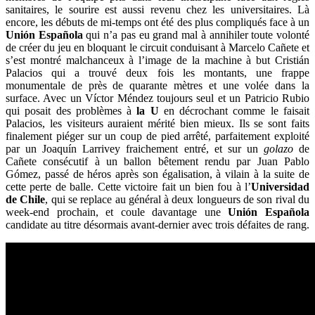
sanitaires, le sourire est aussi revenu chez les universitaires. Là
encore, les débuts de mi-temps ont été des plus compliqués face à un
Unión Española
qui n’a pas eu grand mal à annihiler toute volonté
de créer du jeu en bloquant le circuit conduisant à Marcelo Cañete et
s’est montré malchanceux à l’image de la machine à but Cristián
Palacios qui a trouvé deux fois les montants, une frappe
monumentale de près de quarante mètres et une volée dans la
surface. Avec un Víctor Méndez toujours seul et un Patricio Rubio
qui posait des problèmes à
la U
en décrochant comme le faisait
Palacios, les visiteurs auraient mérité bien mieux. Ils se sont faits
finalement piéger sur un coup de pied arrêté, parfaitement exploité
par un Joaquín Larrivey fraichement entré, et sur un
golazo
de
Cañete consécutif à un ballon bêtement rendu par Juan Pablo
Gómez, passé de héros après son égalisation, à vilain à la suite de
cette perte de balle. Cette victoire fait un bien fou à l’
Universidad
de Chile
, qui se replace au général à deux longueurs de son rival du
week-end prochain, et coule davantage une
Unión Española
candidate au titre désormais avant-dernier avec trois défaites de rang.