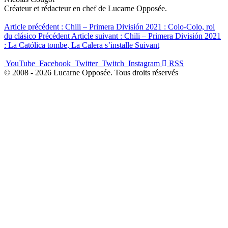
Créateur et rédacteur en chef de Lucarne Opposée.
Article précédent : Chili – Primera División 2021 : Colo-Colo, roi
du clásico
Précédent
Article suivant : Chili – Primera División 2021
: La Católica tombe, La Calera s’installe
Suivant
YouTube
Facebook
Twitter
Twitch
Instagram
RSS
© 2008 - 2026 Lucarne Opposée. Tous droits réservés