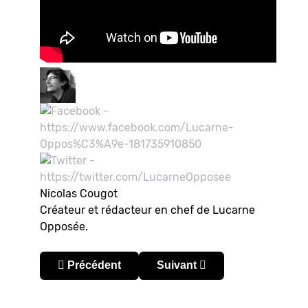
Nicolas Cougot
Créateur et rédacteur en chef de Lucarne
Opposée.
Article précédent : Copa Libertadores 2017 : F
Article suivant : Copa Libert
Précédent
Suivant