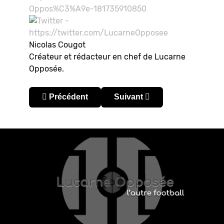
Nicolas Cougot
Créateur et rédacteur en chef de Lucarne
Opposée.
Article précédent : Venezuela : Zamora conserve 
Article suivant : Venezuela :
Précédent
Suivant