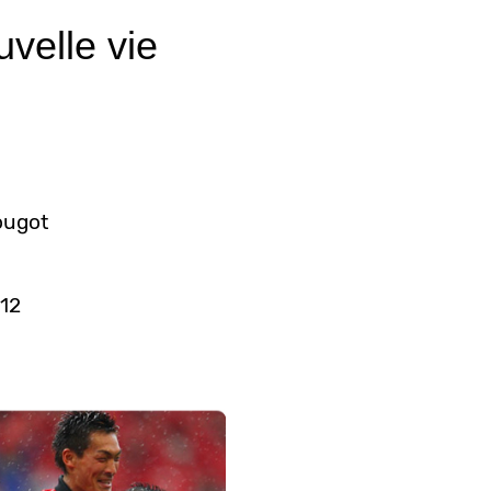
uvelle vie
ougot
012