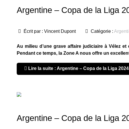
Argentine – Copa de la Liga 2
Écrit par :
Vincent Dupont
Catégorie :
Argent
Au milieu d’une grave affaire judiciaire à Vélez e
Pendant ce temps, la Zone A nous offre un excellent 
Lire la suite : Argentine – Copa de la Liga 2024
Argentine – Copa de la Liga 2