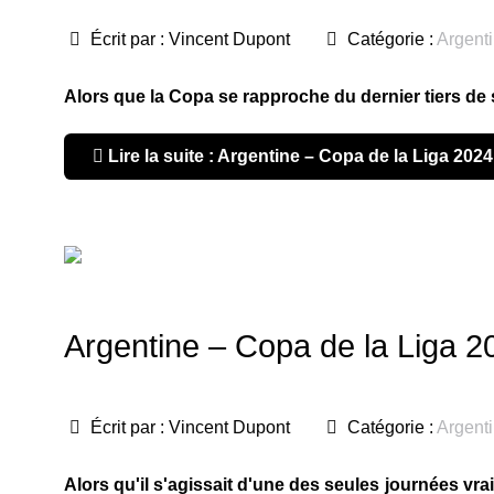
Écrit par :
Vincent Dupont
Catégorie :
Argent
Alors que la Copa se rapproche du dernier tiers de 
Lire la suite : Argentine – Copa de la Liga 202
Argentine – Copa de la Liga 2
Écrit par :
Vincent Dupont
Catégorie :
Argent
Alors qu'il s'agissait d'une des seules journées v