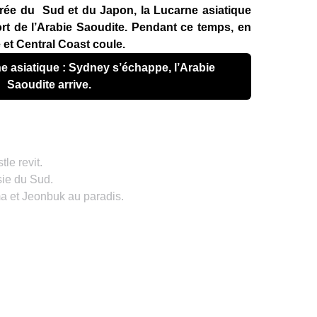
orée du Sud et du Japon, la Lucarne asiatique
ort de l’Arabie Saoudite. Pendant ce temps, en
et Central Coast coule.
Saoudite arrive.
le revit.
sie du Sud.
a et Jeonbuk au paradis.