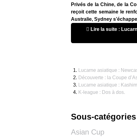
Privés de la Chine, de la C
reçoit cette semaine le renf
Australie, Sydney s’échappe 
Lire la suite : Lucarne asiatique : Sydney s’échappe, l’Arabie
Lucarne asiatique : Newcast
Découverte : la Coupe d’A
Lucarne asiatique : Kashim
K-league : Dos à dos.
Sous-catégories
Asian Cup