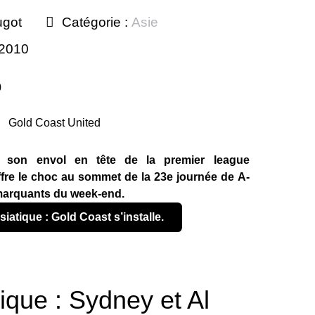
ugot
Catégorie :
Asie
 2010
0
it son envol en tête de la premier league
fre le choc au sommet de la 23e journée de A-
 marquants du week-end.
siatique : Gold Coast s’installe.
ique : Sydney et Al