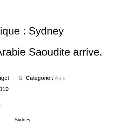
tique : Sydney
Arabie Saoudite arrive.
ugot
Catégorie :
Asie
2010
0