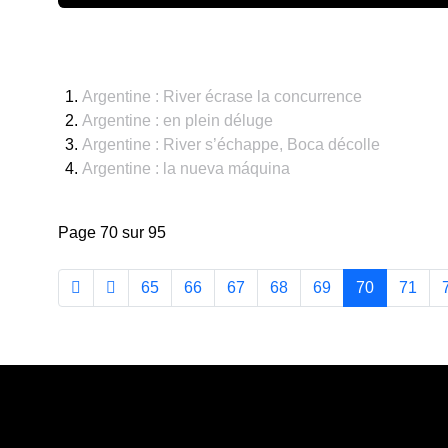
Argentine : River écrase la concurrence
Argentine : en plein déluge
Argentine : River s’échappe, Boca décolle
Argentine : la nueva máquina
Page 70 sur 95
65
66
67
68
69
70
71