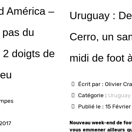
d América –
Uruguay : De
 pas du
Cerro, un sa
 2 doigts de
midi de foot
jeu
Écrit par :
Olivier C
Catégorie :
Uruguay
ampes
Publié le : 15 Févrie
 2017
Nouveau week-end de foot
vous emmener ailleurs qu