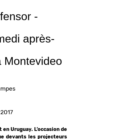
fensor -
medi après-
 à Montevideo
rampes
r 2017
 en Uruguay. L’occasion de
e devants les projecteurs