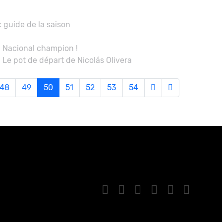
 guide de la saison
: Nacional champion !
 Le pot de départ de Nicolás Olivera
48
49
50
51
52
53
54