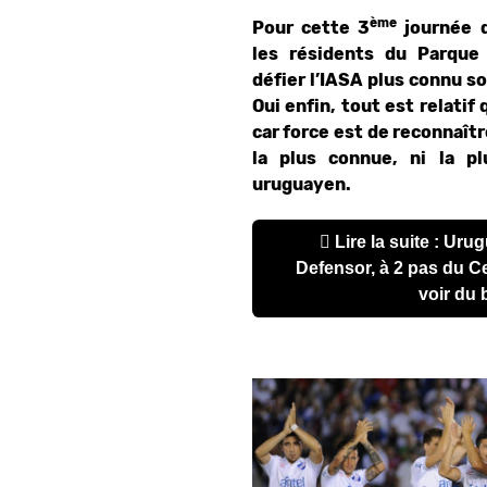
ème
Pour cette 3
journée d
les résidents du Parque
défier l’IASA plus connu s
Oui enfin, tout est relatif
car force est de reconnaîtr
la plus connue, ni la p
uruguayen.
Lire la suite : Uruguay : Sud América –
Defensor, à 2 pas du Ce
voir du 