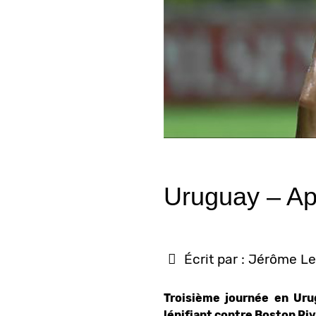
Uruguay – Ape
Écrit par :
Jérôme Le
Troisième journée en Uru
lénifiant contre Boston Rive