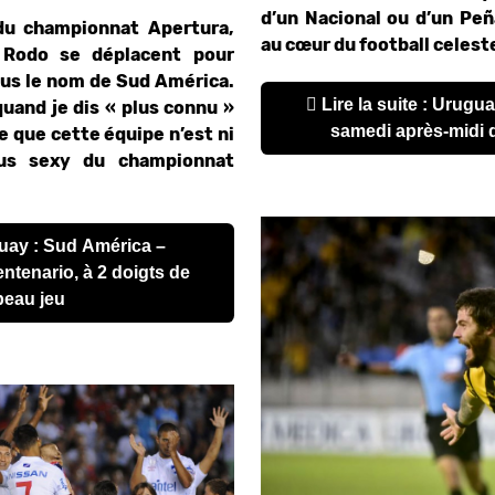
d’un Nacional ou d’un Peñ
u championnat Apertura,
au cœur du football celest
 Rodo se déplacent pour
ous le nom de Sud América.
Lire la suite : Uruguay : Defensor - Cerro, un
 quand je dis « plus connu »
samedi après-midi 
e que cette équipe n’est ni
lus sexy du championnat
ntenario, à 2 doigts de
beau jeu