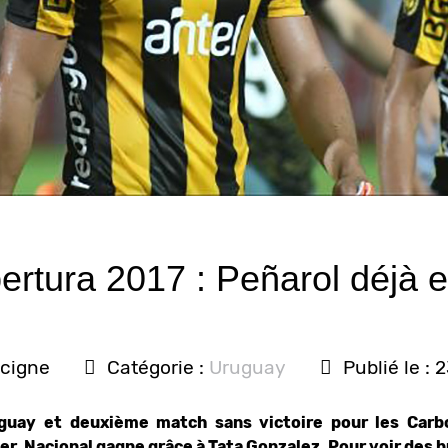
rtura 2017 : Peñarol déjà e
cigne
Catégorie :
Uruguay
Publié le : 
guay et deuxième match sans victoire pour les Car
r. Nacional gagne grâce à Tata Gonzalez. Pour voir des buts