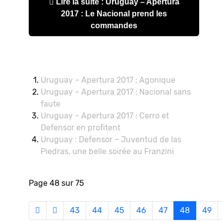
Lire la suite : Uruguay – Apertura
2017 : Le Nacional prend les
commandes
Uruguay – Apertura 2017 : Agonique
Uruguay – Apertura 2017 : Nacional sans
faute
Uruguay – Apertura 2017 : Cerro et
Defensor en profitent
Uruguay : Defensor – Juventud de las
Piedras, une belle soirée au Franzini
Page 48 sur 75
43
44
45
46
47
48
49