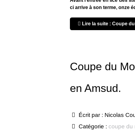
Avant l’entrée en lice des si
ci arrive à son terme, onze 
Lire la suite : Coupe 
Coupe du Mon
en Amsud.
Écrit par :
Nicolas Co
Catégorie :
coupe du