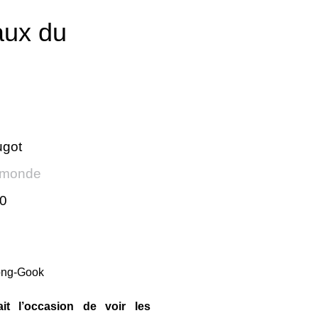
aux du
ugot
 monde
10
it l’occasion de voir les