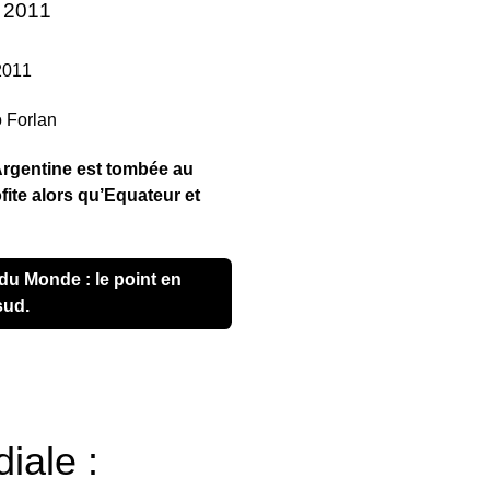
e 2011
2011
Argentine est tombée au
ite alors qu’Equateur et
ud.
iale :