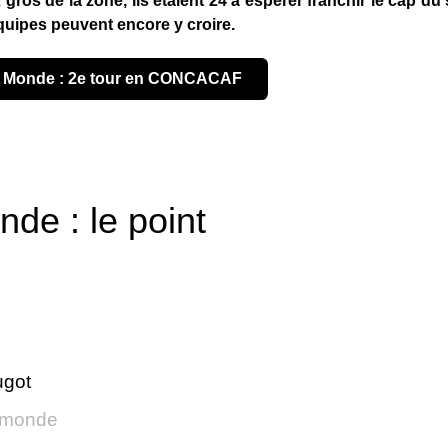
x gros de la zone, ils étaient 24 à espérer franchir le cap du
équipes peuvent encore y croire.
du Monde : 2e tour en CONCACAF
de : le point
ugot
 monde