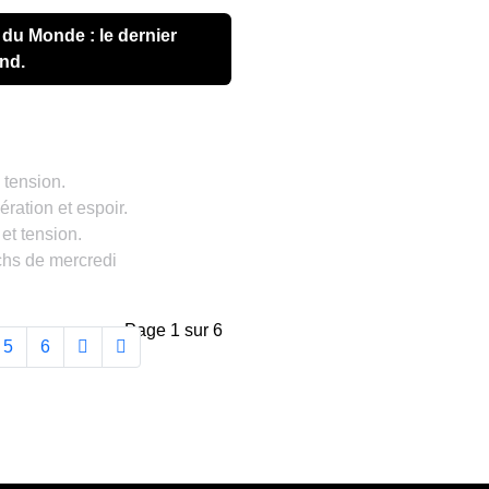
nd.
tension.
ration et espoir.
et tension.
hs de mercredi
Page 1 sur 6
5
6