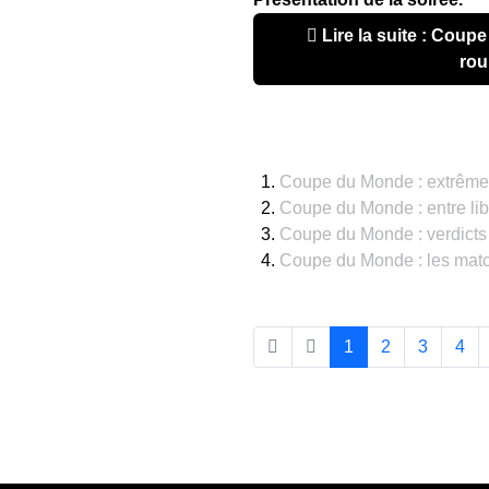
Lire la suite : Coupe du Monde : le dernier
rou
Coupe du Monde : extrême 
Coupe du Monde : entre libé
Coupe du Monde : verdicts 
Coupe du Monde : les matc
1
2
3
4