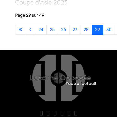
Coupe d'Asie 2023
Page 29 sur 49
24
25
26
27
28
29
30